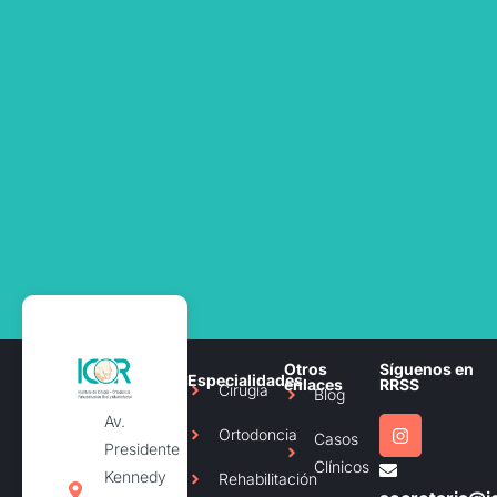
Otros
Síguenos en
Especialidades
enlaces
RRSS
Cirugía
Blog
Av.
Ortodoncia
Casos
Presidente
Clínicos
Kennedy
Rehabilitación