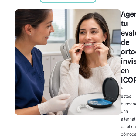
Age
tu
eval
de
orto
invi
en
ICO
Si
estás
buscan
una
alternat
estética
cómod