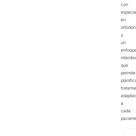
con
especia
en
ortodon
y
un
enfoqu
interdis
que
permite
planific
tratami
adapta
a
cada
pacient