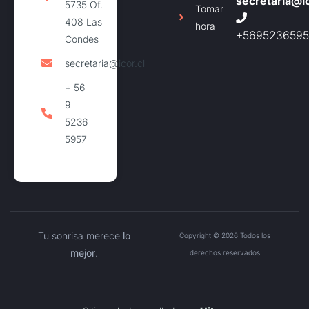
secretaria@ic
5735 Of.
Tomar
408 Las
hora
+5695236595
Condes
secretaria@icor.cl
+ 56
9
5236
5957
Tu sonrisa merece
lo
Copyright © 2026 Todos los
mejor
.
derechos reservados