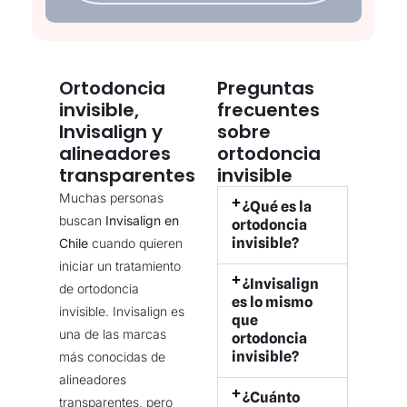
Ortodoncia
Preguntas
invisible,
frecuentes
Invisalign y
sobre
alineadores
ortodoncia
transparentes
invisible
Muchas personas
¿Qué es la
buscan
Invisalign en
ortodoncia
invisible?
Chile
cuando quieren
iniciar un tratamiento
¿Invisalign
de ortodoncia
es lo mismo
invisible. Invisalign es
que
una de las marcas
ortodoncia
invisible?
más conocidas de
alineadores
¿Cuánto
transparentes, pero