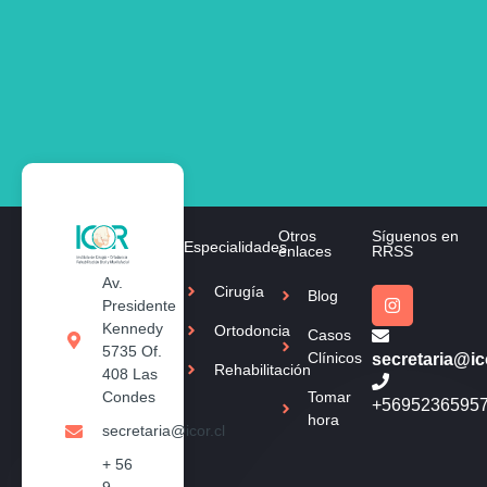
Otros
Síguenos en
Especialidades
enlaces
RRSS
Av.
Cirugía
Blog
Presidente
Kennedy
Ortodoncia
Casos
5735 Of.
Clínicos
secretaria@ico
Rehabilitación
408 Las
Tomar
Condes
+5695236595
hora
secretaria@icor.cl
+ 56