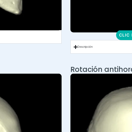
CLIC
Descripción
Rotación antihor