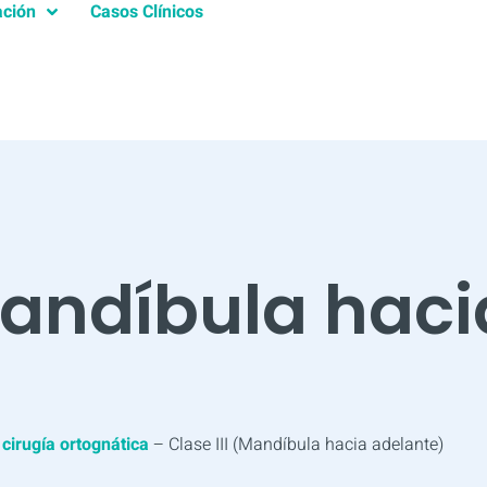
ación
Casos Clínicos
(Mandíbula haci
cirugía ortognática
–
Clase III (Mandíbula hacia adelante)