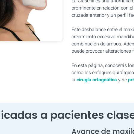
La Clase III es una anomalía
prominente en relación con el
cruzada anterior y un perfil f
Este desbalance entre el max
crecimiento excesivo mandibul
combinación de ambos. Además
puede provocar alteraciones f
En esta página, conocerás los
como los enfoques quirúrgico
la
cirugía ortognática
y de
pr
licadas a pacientes clas
Avance de maxil