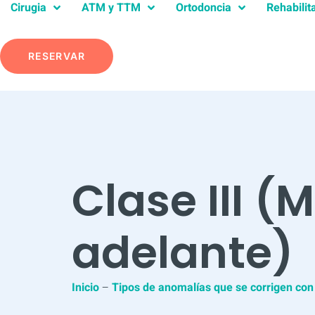
Cirugia
ATM y TTM
Ortodoncia
Rehabilit
RESERVAR
Clase III 
adelante)
Inicio
–
Tipos de anomalías que se corrigen con 