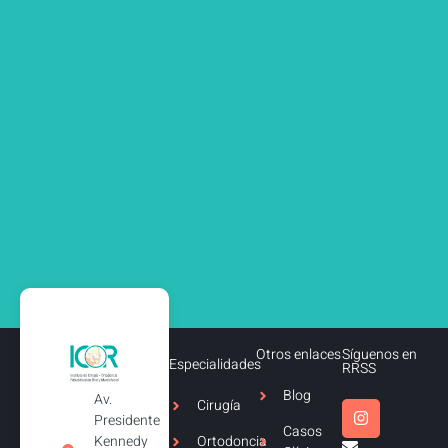
Otros enlaces
Síguenos en
Especialidades
RRSS
Blog
Av.
Cirugía
Presidente
Casos
Kennedy
Ortodoncia