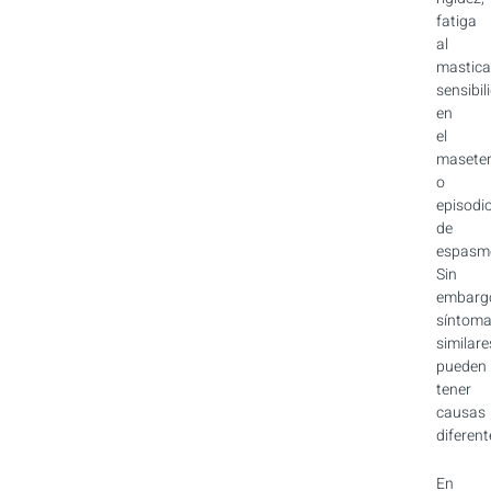
fatiga
al
mastica
sensibil
en
el
masete
o
episodi
de
espasm
Sin
embarg
síntom
similare
pueden
tener
causas
diferent
En