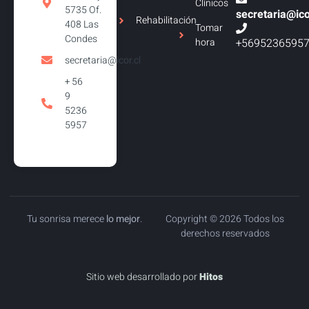
Clínicos
5735 Of.
secretaria@ico
Rehabilitación
408 Las
Tomar
Condes
+5695236595
hora
secretaria@icor.cl
+ 56
9
5236
5957
Tu sonrisa merece
lo mejor
.
Copyright © 2026 Todos los
derechos reservados
Sitio web desarrollado por
Hitos