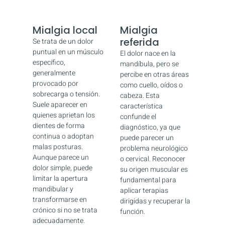
Mialgia local
Mialgia
referida
Se trata de un dolor
puntual en un músculo
El dolor nace en la
específico,
mandíbula, pero se
generalmente
percibe en otras áreas
provocado por
como cuello, oídos o
sobrecarga o tensión.
cabeza. Esta
Suele aparecer en
característica
quienes aprietan los
confunde el
dientes de forma
diagnóstico, ya que
continua o adoptan
puede parecer un
malas posturas.
problema neurológico
Aunque parece un
o cervical. Reconocer
dolor simple, puede
su origen muscular es
limitar la apertura
fundamental para
mandibular y
aplicar terapias
transformarse en
dirigidas y recuperar la
crónico si no se trata
función.
adecuadamente.