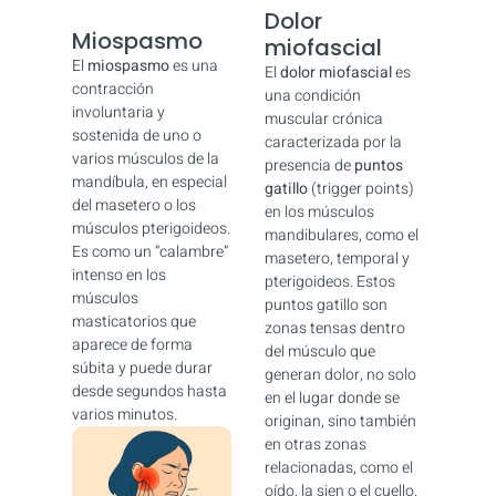
Dolor
Miospasmo
miofascial
El
miospasmo
es una
El
dolor miofascial
es
contracción
una condición
involuntaria y
muscular crónica
sostenida de uno o
caracterizada por la
varios músculos de la
presencia de
puntos
mandíbula, en especial
gatillo
(trigger points)
del masetero o los
en los músculos
músculos pterigoideos.
mandibulares, como el
Es como un “calambre”
masetero, temporal y
intenso en los
pterigoideos. Estos
músculos
puntos gatillo son
masticatorios que
zonas tensas dentro
aparece de forma
del músculo que
súbita y puede durar
generan dolor, no solo
desde segundos hasta
en el lugar donde se
varios minutos.
originan, sino también
en otras zonas
relacionadas, como el
oído, la sien o el cuello.