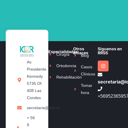
Otros
Síguenos en
Especialidades
enlaces
RRSS
Cirugía
Blog
Av.
Ortodoncia
Casos
Presidente
Clínicos
Kennedy
Rehabilitación
secretaria@ic
5735 Of.
Tomar
408 Las
hora
+5695236595
Condes
secretaria@icor.cl
+ 56
9