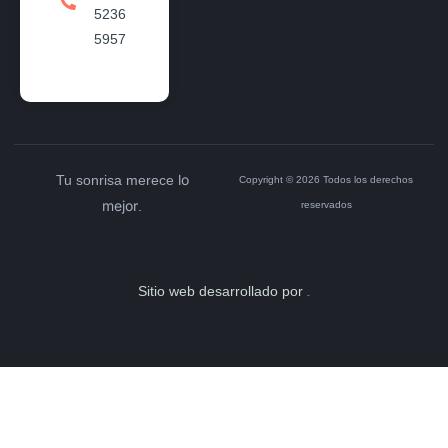
5236
5957
lo
Tu sonrisa merece
Copyright © 2026 Todos los derechos
mejor
.
reservados
Sitio web desarrollado por
Hitos