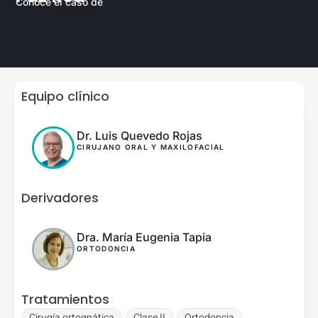
Conoce el caso de
Equipo clínico
Dr. Luis Quevedo Rojas
CIRUJANO ORAL Y MAXILOFACIAL
Derivadores
Dra. María Eugenia Tapia
ORTODONCIA
Tratamientos
Cirugía ortognática
Clase II
Ortodoncia