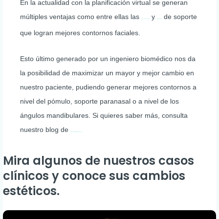
En la actualidad con la planificación virtual se generan
múltiples ventajas como entre ellas las
y
de soporte
placas hechas a medida
prótesis faciales
que logran mejores contornos faciales.
Esto último generado por un ingeniero biomédico nos da
la posibilidad de maximizar un mayor y mejor cambio en
nuestro paciente, pudiendo generar mejores contornos a
nivel del pómulo, soporte paranasal o a nivel de los
ángulos mandibulares. Si quieres saber más, consulta
nuestro blog de
Prótesis de soporte (prótesis de peek).
Mira algunos de nuestros casos
clínicos y conoce sus cambios
estéticos.