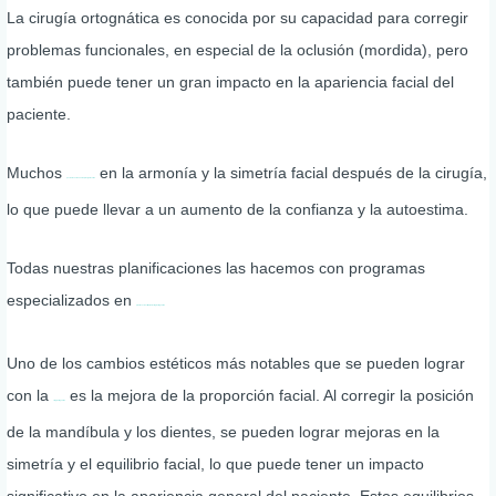
La cirugía ortognática es conocida por su capacidad para corregir
problemas funcionales, en especial de la oclusión (mordida), pero
también puede tener un gran impacto en la apariencia facial del
paciente.
Muchos
en la armonía y la simetría facial después de la cirugía,
pacientes notan una mejora significativa
lo que puede llevar a un aumento de la confianza y la autoestima.
Todas nuestras planificaciones las hacemos con programas
especializados en
planificación virtual para cirugía ortognática
Uno de los cambios estéticos más notables que se pueden lograr
con la
es la mejora de la proporción facial. Al corregir la posición
cirugía ortognática
de la mandíbula y los dientes, se pueden lograr mejoras en la
simetría y el equilibrio facial, lo que puede tener un impacto
significativo en la apariencia general del paciente. Estos equilibrios