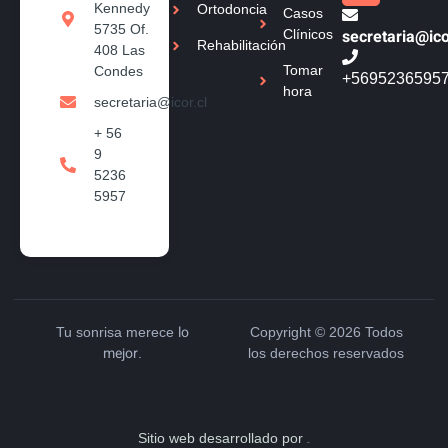
Kennedy
Ortodoncia
Casos
5735 Of.
secretaria@ico
Clínicos
Rehabilitación
408 Las
Tomar
Condes
+5695236595
hora
secretaria@icor.cl
+ 56
9
5236
5957
lo
Tu sonrisa merece
Copyright © 2026 Todos
mejor
.
los derechos reservados
Sitio web desarrollado por
Hitos