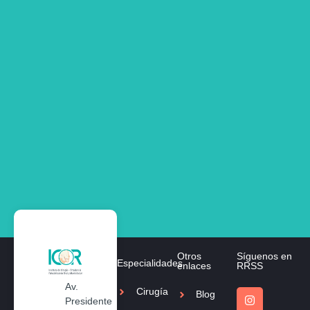
Otros
Síguenos en
Especialidades
enlaces
RRSS
Av.
Cirugía
Blog
Presidente