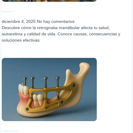
Retrognatia mandibular: causas, impacto y 4 soluciones claves
diciembre 4, 2025
No hay comentarios
Descubre cómo la retrognatia mandibular afecta tu salud,
autoestima y calidad de vida. Conoce causas, consecuencias y
soluciones efectivas.
Leer más »
Implantes subperiósticos y técnica Admodum: solución para pacientes sin hueso