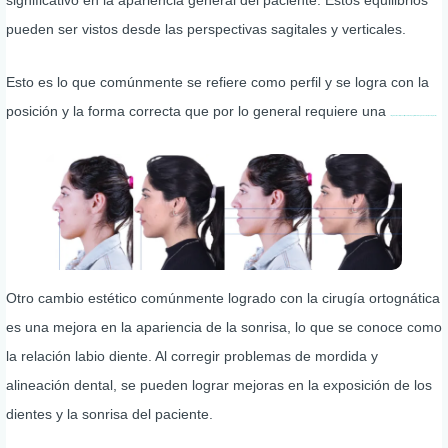
pueden ser vistos desde las perspectivas sagitales y verticales.
Esto es lo que comúnmente se refiere como perfil y se logra con la
posición y la forma correcta que por lo general requiere una
cirugía del maxilar (Le Fort), mandíbula (sagital de rama) y de mentón (mentoplastía).
Otro cambio estético comúnmente logrado con la cirugía ortognática
es una mejora en la apariencia de la sonrisa, lo que se conoce como
la relación labio diente. Al corregir problemas de mordida y
alineación dental, se pueden lograr mejoras en la exposición de los
dientes y la sonrisa del paciente.