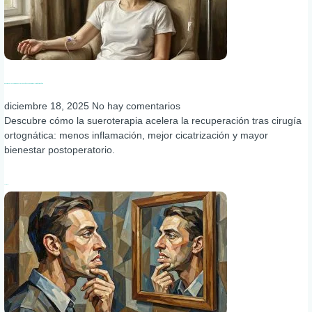
Beneficios de la sueroterapia en la recuperación postoperatoria de la cirugía ortognática
diciembre 18, 2025
No hay comentarios
Descubre cómo la sueroterapia acelera la recuperación tras cirugía
ortognática: menos inflamación, mejor cicatrización y mayor
bienestar postoperatorio.
Leer más »