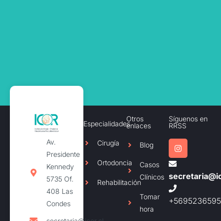
Otros
Síguenos en
Especialidades
enlaces
RRSS
Av.
Cirugía
Blog
Presidente
Ortodoncia
Casos
Kennedy
secretaria@ic
Clínicos
5735 Of.
Rehabilitación
408 Las
Tomar
+5695236595
Condes
hora
secretaria@icor.cl