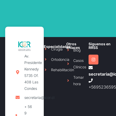
Otros
Síguenos en
Especialidades
enlaces
RRSS
Cirugía
Blog
Av.
Ortodoncia
Casos
Presidente
Clínicos
Kennedy
Rehabilitación
secretaria@ic
5735 Of.
Tomar
408 Las
hora
+5695236595
Condes
secretaria@icor.cl
+ 56
9