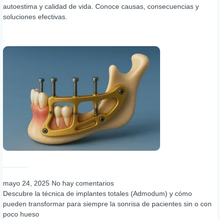
autoestima y calidad de vida. Conoce causas, consecuencias y
soluciones efectivas.
Leer más »
Implantes subperiósticos y técnica Admodum: solución para pacientes sin hueso
mayo 24, 2025
No hay comentarios
Descubre la técnica de implantes totales (Admodum) y cómo
pueden transformar para siempre la sonrisa de pacientes sin o con
poco hueso