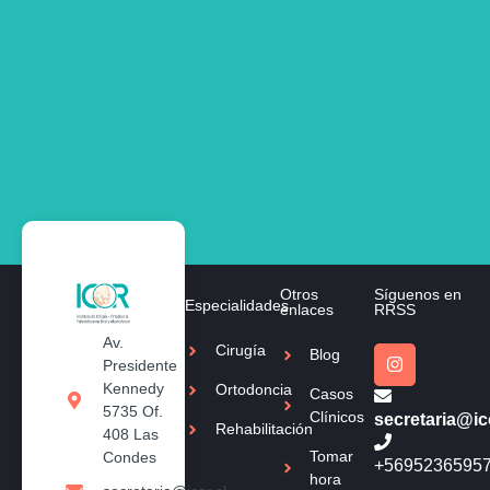
Otros
Síguenos en
Especialidades
enlaces
RRSS
Av.
Cirugía
Blog
Presidente
Kennedy
Ortodoncia
Casos
5735 Of.
Clínicos
secretaria@ico
Rehabilitación
408 Las
Tomar
Condes
+5695236595
hora