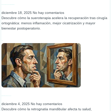
Beneficios de la sueroterapia en la recuperación postoperatoria de la cirugía ortognática
diciembre 18, 2025
No hay comentarios
Descubre cómo la sueroterapia acelera la recuperación tras cirugía
ortognática: menos inflamación, mejor cicatrización y mayor
bienestar postoperatorio.
Leer más »
Retrognatia mandibular: causas, impacto y 4 soluciones claves
diciembre 4, 2025
No hay comentarios
Descubre cómo la retrognatia mandibular afecta tu salud,