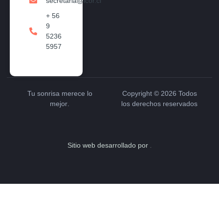
secretaria@icor.cl
+ 56
9
5236
5957
Tu sonrisa merece
lo
Copyright © 2026 Todos
mejor
.
los derechos reservados
Sitio web desarrollado por
Hitos